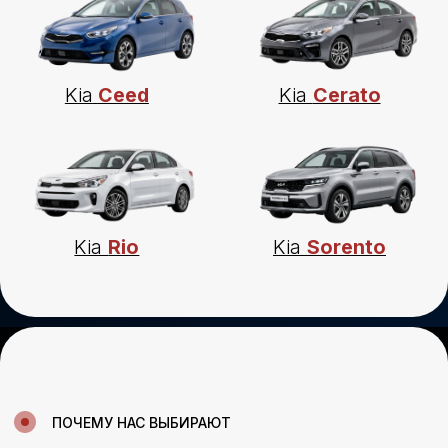
Посмотрите короткое видео,
0:56
чтобы узнать о нашем сервисе
ЧЕСТНЫЕ ЦЕНЫ
01/
И СРОКИ
Стоимость и срок выполнения работ
согласовываем заранее, они не изменятся
в процессе. Предоставляем фото и видео
материалы, можно присутствовать в ремзоне
ДИЛЕРСКОЕ
02/
ОБОРУДОВАНИЕ И ПО
В автосервисе есть стенды для проверки
электрической, гидравлической