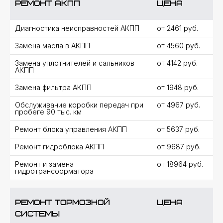
Ремонт АКПП
цена
Проверка уровня масла КПП,
проверка мехатроника, осмотр течей
Диагностика неисправностей АКПП
от 2461 руб.
на подъемнике
Замена масла в АКПП
от 4560 руб.
Замена уплотнителей и сальников
от 4142 руб.
03 ЭТАП
АКПП
Тест-драйв
Замена фильтра АКПП
от 1948 руб.
Смоделируем ситуацию для выявления
неисправности и проверки параметров
Обслуживание коробки передач при
от 4967 руб.
КПП в движении
пробеге 90 тыс. км
Ремонт блока управления АКПП
от 5637 руб.
04 ЭТАП
Ремонт гидроблока АКПП
от 9687 руб.
Дефектовка
Ремонт и замена
от 18964 руб.
Иногда требуется снятие поддона
гидротрансформатора
и осмотр гидравлической части КПП
(при необходимости)
Ремонт тормозной
цена
системы
05 ЭТАП