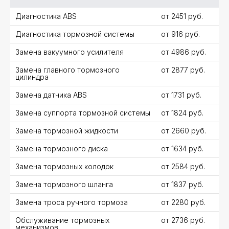
Заключение
Диагностика ABS
от 2451 руб.
Выдаем подробные рекомендации
и расчет стоимости ремонта
Диагностика тормозной системы
от 916 руб.
или обслуживания
Замена вакуумного усилителя
от 4986 руб.
Замена главного тормозного
от 2877 руб.
цилиндра
Оставить заявку
 ИСТОРИИ РЕМОНТА DSG И S-TRONIC
Замена датчика ABS
от 1731 руб.
Получите онлайн консультацию
АЧЕСТВО И РЕПУТАЦИЮ
по телефону или в месседжерах
ОЛОМКИ ДО ПОЛНОГО ВОССТАНОВЛЕНИЯ
Замена суппорта тормозной системы
от 1824 руб.
НА 5 ЗВЕЗД В ЯНДЕКС
ПОЗВОНИТЬ
Замена тормозной жидкости
от 2660 руб.
Замена тормозного диска
от 1634 руб.
Замена тормозных колодок
от 2584 руб.
Замена тормозного шланга
от 1837 руб.
ВЫПОЛНЕННЫЕ РАБОТЫ
Замена троса ручного тормоза
от 2280 руб.
ФОТО И ИСТОРИИ РЕМОНТА
Обслуживание тормозных
от 2736 руб.
механизмов