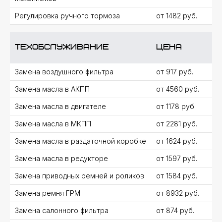
ОТКРЫТЬ ОТЗЫВЫ
Регулировка ручного тормоза
от 1482 руб.
Техобслуживание
цена
НАШИ ОТЗЫВЫ
ЯНДЕКС КАРТЫ
Замена воздушного фильтра
от 917 руб.
220+ ОТЗЫВОВ НА 5 ЗВЕЗД
Замена масла в АКПП
от 4560 руб.
В ЯНДЕКС КАРТАХ
Замена масла в двигателе
от 1178 руб.
Замена масла в МКПП
от 2281 руб.
Замена масла в раздаточной коробке
от 1624 руб.
Замена масла в редукторе
от 1597 руб.
Замена приводных ремней и роликов
от 1584 руб.
Замена ремня ГРМ
от 8932 руб.
Замена салонного фильтра
от 874 руб.