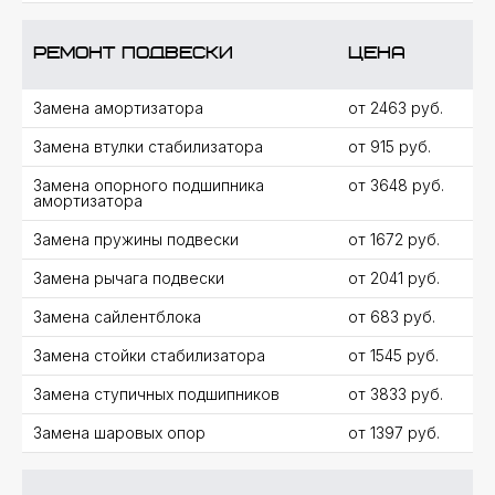
ТОЧНАЯ ДИАГНОСТИКА
КПП ПО 95 ПУНКТАМ
Ремонт подвески
цена
ЗА 30 МИНУТ
Без обмана и навязывания ненужных
Замена амортизатора
от 2463 руб.
работ, с подробными рекомендациями
Замена втулки стабилизатора
от 915 руб.
и расчетом стоимости
Замена опорного подшипника
от 3648 руб.
при ремонте
0 руб.
0 руб.
амортизатора
в нашем сервисе
Замена пружины подвески
от 1672 руб.
Замена рычага подвески
от 2041 руб.
01 ЭТАП
Замена сайлентблока
от 683 руб.
ДИАГНОСТИКА
Первичная компьютерная диагностика для
Замена стойки стабилизатора
от 1545 руб.
опроса блоков управления и определения
необходимых проверок
Замена ступичных подшипников
от 3833 руб.
Замена шаровых опор
от 1397 руб.
02 ЭТАП
Осмотр