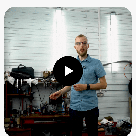
и механической частей КПП, а также
программное обеспечение Odis Service
и Odis Engineering
90% ЗАПЧАСТЕЙ
03/
В НАЛИЧИИ
Платы мехатроника, гидравлические плиты,
вилки передач, первичные валы,
гидроаккумуляторы всегда в наличии
по адекватным ценам
ВЕЖЛИВЫЕ
04/
И ОПЫТНЫЕ МАСТЕРА
Сотрудники с опытом работы с VAG от 10 лет,
многие работали в официальном дилере Audi,
Skoda, Volkswagen и сами являются
владельцами данных марок