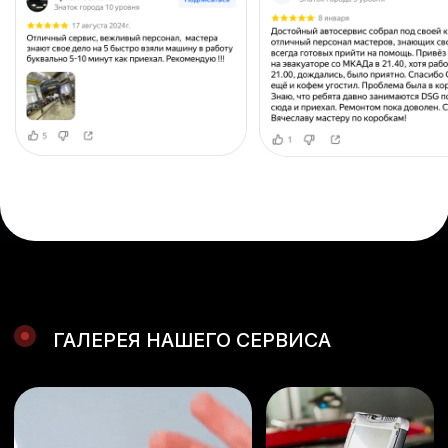
Согласие на обработку персональных данных
ИНН 500307867140
ОГРН 324774600159144
© 2025. Все права защищены
Индивидуальный предприниматель
Коньков Николай Сергеевич