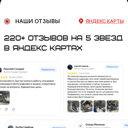
Ремонт Skoda
Контакты
Ремонт ГРМ
Ремонт DSG
Ремонт Kia
Ремонт подвески
Ремонт Hyundai
+7 (925) 316-90-00
ЗАКАЗАТЬ ЗВОНОК
Профессиональный
ремонт и обслуживание
Audi, Seat, Skoda
и Volkswagen|
Политика конфиденциальности