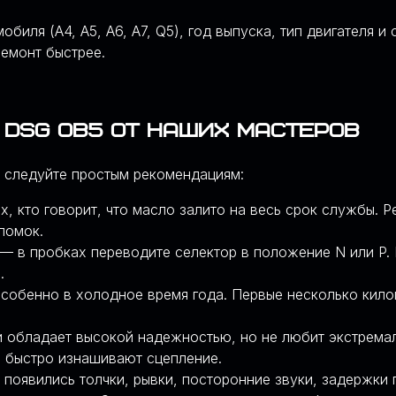
обиля (A4, A5, A6, A7, Q5), год выпуска, тип двигателя 
ремонт быстрее.
 DSG 0B5 от наших мастеров
 следуйте простым рекомендациям:
, кто говорит, что масло залито на весь срок службы. 
Я НА DSG И S-TRONIC
ломок.
— в пробках переводите селектор в положение N или P. 
.
собенно в холодное время года. Первые несколько килом
 обладает высокой надежностью, но не любит экстремал
а быстро изнашивают сцепление.
появились толчки, рывки, посторонние звуки, задержки 