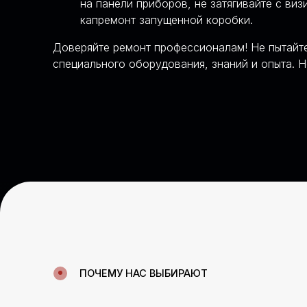
на панели приборов, не затягивайте с в
капремонт запущенной коробки.
Доверяйте ремонт профессионалам! Не пытайте
ПОЧЕМУ НАС ВЫБИРАЮТ
специального оборудования, знаний и опыта. 
СПЕЦИАЛИЗИРУЕМСЯ
— ЭТО ПОЗВОЛЯЕТ
ТОЧНОСТИ ДИАГНОС
ЧЕСТНЫЕ ЦЕНЫ И СР
01/
Стоимость и срок выполнения работ с
они не изменятся в процессе. Предост
материалы, можно присутствовать в р