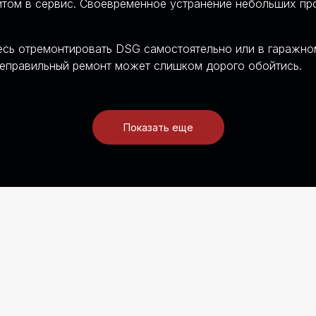
изитом в сервис. Своевременное устранение небольших п
сь отремонтировать DSG самостоятельно или в гаражном
Неправильный ремонт может слишком дорого обойтись.
 НА DSG И S-TRONIC
 ДОСТИЧЬ МАКСИМАЛЬН
Показать еще
ТИКИ И КАЧЕСТВА РЕМ
ОКИ
огласовываем заранее,
авляем фото и видео
емзоне