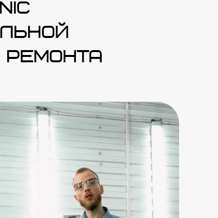
,
0:56
се