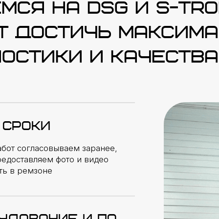
ВАНИЕ И ПО
ки электрической,
й КПП, а также
и Odis Engineering
АЛИЧИИ
иты, вилки передач,
сегда в наличии
Посмотрите короткое видео
ЫЕ МАСТЕРА
чтобы узнать о нашем серви
0 лет, многие