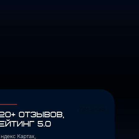
220+ отзывов
ЗЫВОВ,
 5.0
х,
чество