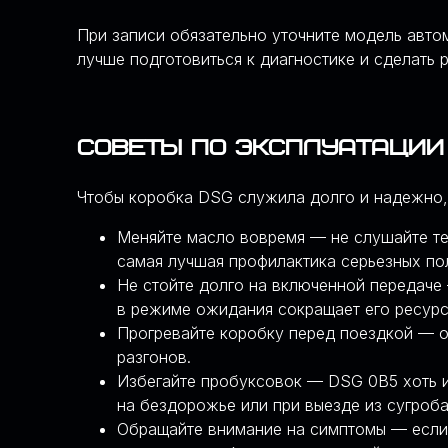
При записи обязательно уточните модель автом
— это позволяет достичь максимальной
лучше подготовиться к диагностике и сделать 
точности диагностики и качества ремонта
Советы по эксплуатации
Чтобы коробка DSG служила долго и надежно,
Меняйте масло вовремя — не слушайте тех
СПЕЦИАЛИЗИРУЕМС
самая лучшая профилактика серьезных по
Не стойте долго на включенной передаче 
в режиме ожидания сокращает его ресурс
Прогревайте коробку перед поездкой — о
разгонов.
Избегайте пробуксовок — DSG 0B5 хоть и
на бездорожье или при выезде из сугроб
Обращайте внимание на симптомы — если 