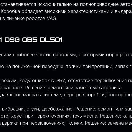
устанавливается исключительно на полноприводные авт
5. Коробка обладает высокими характеристиками и выдер
 в линейке роботов VAG.
 DSG 0B5 DL501
делили наиболее частые проблемы, с которыми обращаютс
 на пониженной передаче, толчки при трогании, запах г
режим, коды ошибок в ЭБУ, отсутствие переключения пе
е каналов. Решение: ремонт или замена мехатроника.
авление масла в системе, перегрев коробки, посторонн
вибрации, стуки, дребезжание. Решение: ремонт или з
те, хруст при переключениях, течь масла. Решение: кап
адержки при переключениях, толчки. Решение: замена ма