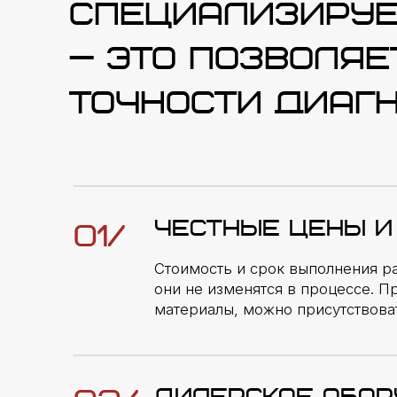
ДИЛЕРСКОЕ ОБОРУДО
02/
В автосервисе есть стенды для провер
гидравлической и механической часте
программное обеспечение Odis Service 
90% ЗАПЧАСТЕЙ В Н
03/
Платы мехатроника, гидравлические пл
первичные валы, гидроаккумуляторы в
по адекватным ценам
ВЕЖЛИВЫЕ И ОПЫТН
04/
Сотрудники с опытом работы с VAG от 1