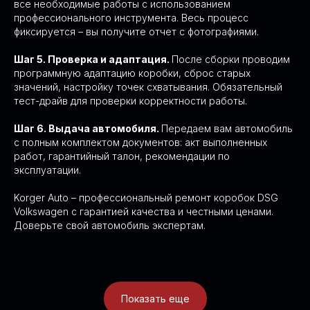
все необходимые работы с использованием
В автосервисе есть стенды для проверки
профессионального инструмента. Весь процесс
электрической, гидравлической
фиксируется – вы получите отчет с фотографиями.
и механической частей КПП, а также
программное обеспечение Odis Service и Odis
Engineering
Шаг 5. Проверка и адаптация.
После сборки проводим
программную адаптацию коробки, сброс старых
значений, настройку точек схватывания. Обязательный
90% ЗАПЧАСТЕЙ
тест-драйв для проверки корректности работы.
03/
В НАЛИЧИИ
Шаг 6. Выдача автомобиля.
Передаем вам автомобиль
Платы мехатроника, гидравлические плиты,
с полным комплектом документов: акт выполненных
вилки передач, первичные валы,
работ, гарантийный талон, рекомендации по
гидроаккумуляторы всегда в наличии
по адекватным ценам
эксплуатации.
Korger Auto – профессиональный ремонт коробок DSG
Volkswagen с гарантией качества и честными ценами.
ВЕЖЛИВЫЕ И ОПЫТНЫЕ
04/
МАСТЕРА
Доверьте свой автомобиль экспертам.
Сотрудники с опытом работы с VAG от 10 лет,
многие работали в официальном дилере Audi,
Skoda, Volkswagen и сами являются
владельцами данных марок
Показать еще