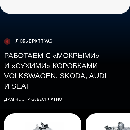
03 ЭТАП
Тест-драйв
Смоделируем ситуацию для выявления
неисправности и проверки параметров
КПП в движении
04 ЭТАП
Дефектовка
Иногда требуется снятие поддона
и осмотр гидравлической части КПП
(при необходимости)
05 ЭТАП
Заключение
Выдаем подробные рекомендации
и расчет стоимости ремонта
или обслуживания