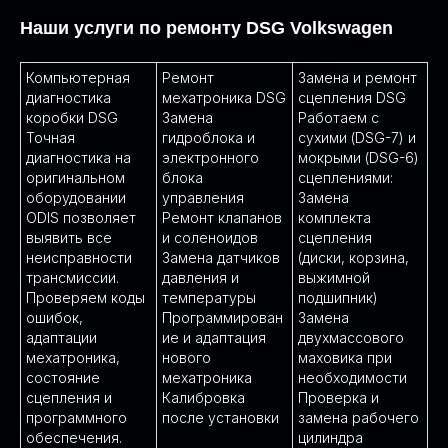
Наши услуги по ремонту DSG Volkswagen
Компьютерная
Ремонт
Замена и ремонт
диагностика
мехатроника DSG
сцепления DSG
коробки DSG
Замена
Работаем с
Точная
гидроблока и
сухими (DSG-7) и
диагностика на
электронного
мокрыми (DSG-6)
оригинальном
блока
сцеплениями:
оборудовании
управления
Замена
ODIS позволяет
Ремонт клапанов
комплекта
выявить все
и соленоидов
сцепления
неисправности
Замена датчиков
(диски, корзина,
трансмиссии.
давления и
выжимной
Проверяем коды
температуры
подшипник)
ошибок,
Программирован
Замена
адаптации
ие и адаптация
двухмассового
мехатроника,
нового
маховика при
состояние
мехатроника
необходимости
сцепления и
Калибровка
Проверка и
программного
после установки
замена рабочего
обеспечения.
цилиндра