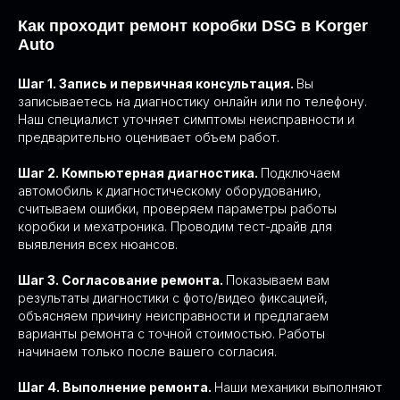
Как проходит ремонт коробки DSG в Korger
Auto
Шаг 1. Запись и первичная консультация.
Вы
записываетесь на диагностику онлайн или по телефону.
Наш специалист уточняет симптомы неисправности и
предварительно оценивает объем работ.
Посмотрите короткое видео,
0:56
Шаг 2. Компьютерная диагностика.
Подключаем
чтобы узнать о нашем сервисе
автомобиль к диагностическому оборудованию,
считываем ошибки, проверяем параметры работы
ЧЕСТНЫЕ ЦЕНЫ
коробки и мехатроника. Проводим тест-драйв для
01/
И СРОКИ
выявления всех нюансов.
Стоимость и срок выполнения работ
Шаг 3. Согласование ремонта.
Показываем вам
согласовываем заранее, они не изменятся
результаты диагностики с фото/видео фиксацией,
в процессе. Предоставляем фото и видео
объясняем причину неисправности и предлагаем
материалы, можно присутствовать в ремзоне
варианты ремонта с точной стоимостью. Работы
начинаем только после вашего согласия.
ДИЛЕРСКОЕ ОБОРУДОВАНИЕ И
02/
ПО
Шаг 4. Выполнение ремонта.
Наши механики выполняют