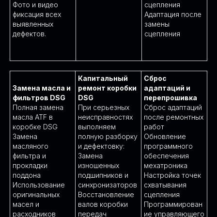
Фото и видео
сцепления
фиксация всех
Адаптация после
выявленных
замены
дефектов.
сцепления
Капитальный
Сброс
Замена масла и
ремонт коробки
адаптаций и
фильтров DSG
DSG
перепрошивка
Полная замена
При серьезных
Сброс адаптаций
масла ATF в
неисправностях
после ремонтных
коробке DSG
выполняем
работ
Замена
полную разборку
Обновление
масляного
и дефектовку:
программного
фильтра и
Замена
обеспечения
прокладки
изношенных
мехатроника
поддона
подшипников и
Настройка точек
Использование
синхронизаторов
схватывания
оригинальных
Восстановление
сцепления
масел и
валов коробки
Программирован
расходников
передач
ие управляющего