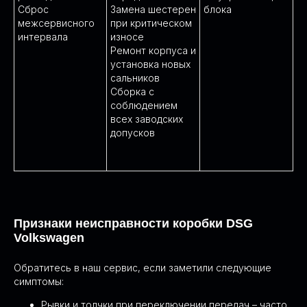
Сброс
Замена шестерен
блока
межсервисного
при критическом
интервала
износе
Ремонт корпуса и
установка новых
сальников
Сборка с
соблюдением
всех заводских
допусков
Признаки неисправности коробки DSG
Volkswagen
Обратитесь в наш сервис, если заметили следующие
симптомы:
Рывки и толчки при переключении передач – часто
ПЕЦИАЛИЗИРУЕМСЯ НА DSG И S-TRONIC