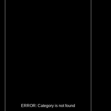
ПОДПИСЫВАЙТЕСЬ
В СОЦ.CЕТЯХ
ВОПРОС-ОТВЕТ
ERROR: Category is not found
ЧАСТО ЗАДАВАЕМЫЕ