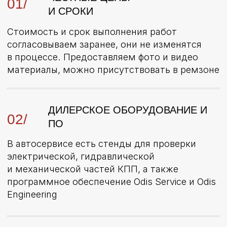
Замена
Замена сцепления
масла КПП
▪
︎от 30 минут
▪︎
2 843 руб.
▪
︎от 1 дня
▪︎
16 471 руб.
ВЫЯВЛЕНИЕ НЕИСПРАВНОСТЕЙ
ТОЧНАЯ ДИАГНОСТИКА
КПП ПО 95 ПУНКТАМ ЗА 30
МИНУТ