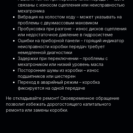
связаны с износом сцепления или неисправностью
 ЭТО ПОЗВОЛЯЕТ ДОСТИЧЬ МАКСИМАЛЬНОЙ
мехатроника
ОЧНОСТИ ДИАГНОСТИКИ И КАЧЕСТВА РЕМОНТА
Вибрация на холостом ходу – может указывать на
проблемы с двухмассовым маховиком
Пробуксовка при разгоне – износ дисков сцепления
или недостаточное давление в гидросистеме
Ошибки на приборной панели – горящий индикатор
неисправности коробки передач требует
немедленной диагностики
ПОЧЕМУ НАС ВЫБИРАЮТ
Задержки при переключении – проблемы с
мехатроником или низкий уровень масла
СПЕЦИАЛИЗИРУЕМСЯ НА
Посторонние шумы из коробки – износ
DSG И S-TRONIC
подшипников или шестерен
— это позволяет достичь максимальной
Переход в аварийный режим – коробка
точности диагностики и качества ремонта
фиксируется на одной передаче
Не откладывайте ремонт! Своевременное обращение
позволит избежать дорогостоящего капитального
ремонта или замены коробки.