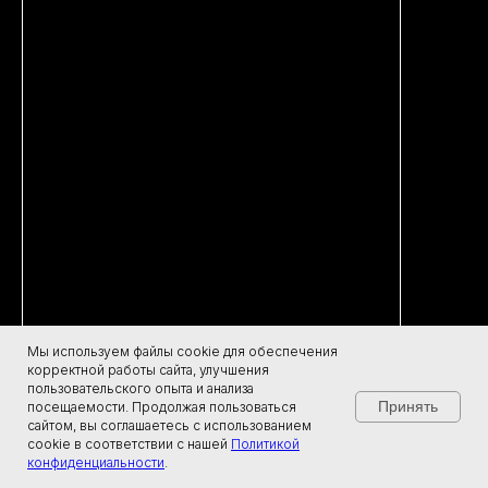
КОНТАКТЫ И МЕСТОПОЛОЖЕНИЕ
+7 (925) 316-90-00
МЦД-4 Очаково
м. Озерная
Москва, ул.Наташи Ковшовой,
14с3
Мы используем файлы cookie для обеспечения
ПРОЛОЖИТЬ МАРШРУТ
корректной работы сайта, улучшения
пользовательского опыта и анализа
Принять
посещаемости. Продолжая пользоваться
сайтом, вы соглашаетесь с использованием
cookie в соответствии с нашей
Политикой
Свяжитесь с нами
конфиденциальности
.